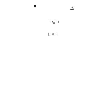
📱
⛱️
Login
guest