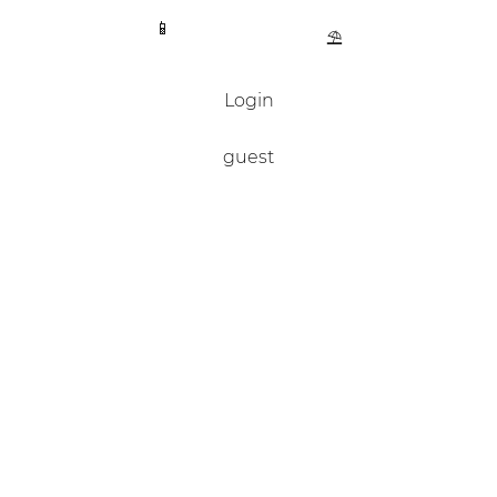
📱
⛱️
Login
guest