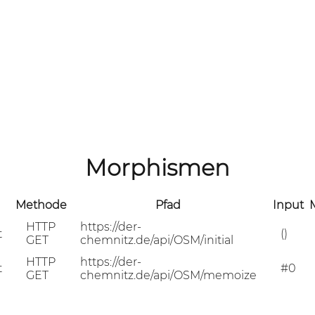
Morphismen
Methode
Pfad
Input
HTTP
https://der-
t
()
GET
chemnitz.de/api/OSM/initial
HTTP
https://der-
t
#0
GET
chemnitz.de/api/OSM/memoize